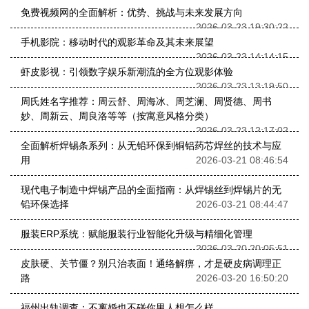
免费视频网的全面解析：优势、挑战与未来发展方向
2026-03-23 19:30:22
手机影院：移动时代的观影革命及其未来展望
2026-03-23 14:14:15
虾皮影视：引领数字娱乐新潮流的全方位观影体验
2026-03-23 13:19:50
周氏姓名字推荐：周云舒、周海冰、周芝澜、周贤德、周书
妙、周新云、周良洛等等（按寓意风格分类）
2026-03-23 12:17:02
全面解析焊锡条系列：从无铅环保到铜铝药芯焊丝的技术与应
用
2026-03-21 08:46:54
现代电子制造中焊锡产品的全面指南：从焊锡丝到焊锡片的无
铅环保选择
2026-03-21 08:44:47
服装ERP系统：赋能服装行业智能化升级与精细化管理
2026-03-20 20:05:51
皮肤硬、关节僵？别只治表面！通络解痹，才是硬皮病调理正
路
2026-03-20 16:50:20
福州出轨调查：不离婚也不碰你男人想怎么样