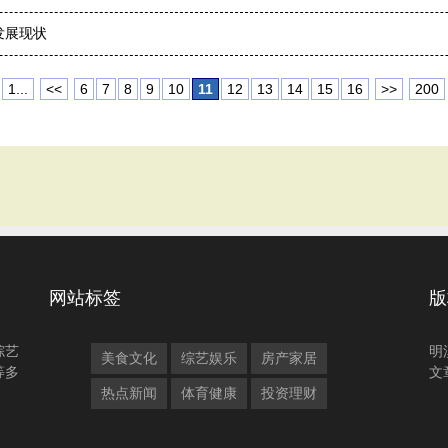
发展现状
1...
<<
6
7
8
9
10
11
12
13
14
15
16
>>
200
网站标签
版
综艺
明
美食文化
综艺娱乐
房产家居
等多
文
热点新闻
体育健康
投资理财