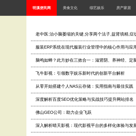
明溪便民网
美食文化
综艺娱乐
房产家居
老中医:治小脑萎缩的关键,分享两个法子,益肾填精,症
服装ERP系统在现代服装行业管理中的核心作用与应
脑鸣如蝉？此方妙在三效合一：滋肾阴、养神经、定
飞牛影视：引领数字娱乐新时代的创新平台解析
从零开始搭建个人NAS云存储：实用指南与最佳实践
深度解析百度SEO优化策略与实战技巧提升网站排名
佛山GEO公司：助力企业飞跃
深入解析晴天影视：现代影视平台的多样化体验与发