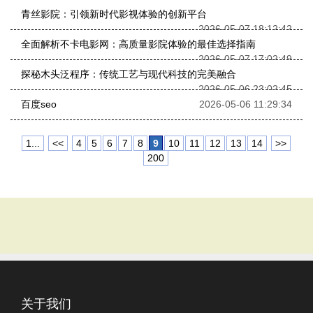
青丝影院：引领新时代影视体验的创新平台
2026-05-07 18:12:42
全面解析不卡电影网：高质量影院体验的最佳选择指南
2026-05-07 17:02:49
探秘木头泛程序：传统工艺与现代科技的完美融合
2026-05-06 23:02:45
百度seo
2026-05-06 11:29:34
1...
<<
4
5
6
7
8
9
10
11
12
13
14
>>
200
关于我们