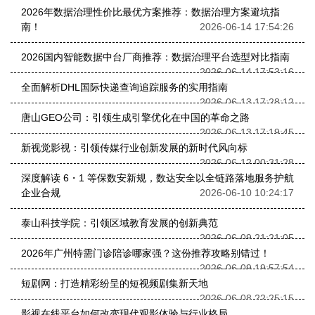
2026年数据治理性价比最优方案推荐：数据治理方案避坑指
南！
2026-06-14 17:54:26
2026国内智能数据中台厂商推荐：数据治理平台选型对比指南
2026-06-14 17:53:16
全面解析DHL国际快递查询追踪服务的实用指南
2026-06-13 17:28:12
唐山GEO公司：引领生成引擎优化在中国的革命之路
2026-06-13 17:19:45
新视觉影视：引领传媒行业创新发展的新时代风向标
2026-06-12 00:31:28
深度解读 6・1 等保数安新规，数达安全以全链路落地服务护航
企业合规
2026-06-10 10:24:17
泰山科技学院：引领区域教育发展的创新典范
2026-06-09 21:21:05
2026年广州特需门诊陪诊哪家强？这份推荐攻略别错过！
2026-06-09 19:57:54
短剧网：打造精彩纷呈的短视频剧集新天地
2026-06-08 22:25:15
影视在线平台如何改变现代观影体验与行业格局