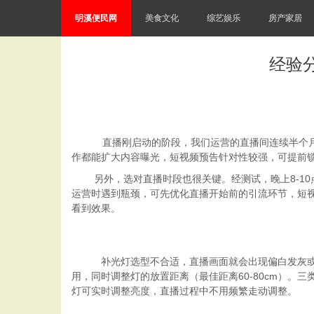
明溪便民网
美食文化
综艺娱乐
房产家居
经验
直播刚启动的阶段，
我们
运营的直播间连续半个
作都能扩大内容曝光，短视频预告针对性较强，可提前
另外，选对直播时段也很关键。经测试，晚上
8-10
运营时遇到瓶颈，可先优化直播开始前的引流环节，短
看到效果。
补光灯选型不合适，直播画面就会出现偏白发灰
用，同时调整灯的放置距离（最佳距离
60-80cm
）。三
灯可实时调整亮度，直播过程中不用频繁走动调整。