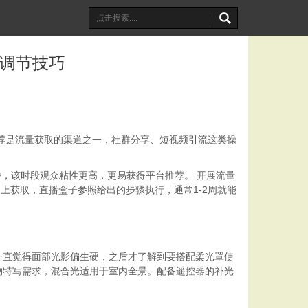
线调节技巧
荐是流量获取的渠道之一，社群分享、短视频引流这类操
播，该时段观众粘性更高，更易获得平台推荐。
开展流量
m
上获取，
直播盒子
参照给出的步骤执行，通常
1-2
周就能
一直觉得面部光影偏生硬，之后才了解到要搭配柔光罩使
物特写需求，混合光适用于室内全景。配备遥控器的补光