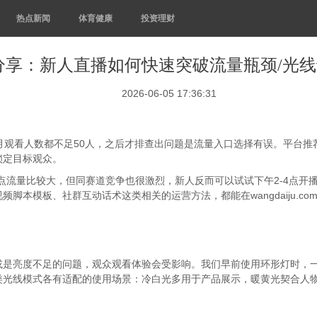
热点新闻
体育健康
投资理财
分享：新人直播如何快速突破流量瓶颈/光
2026-06-05 17:36:31
月观看人数都不足
50
人，之后才排查出问题是流量入口选择有误。平台推
锁定目标观众。
点流量比较大，但同赛道竞争也很激烈，新人反而可以试试下午
2-4
点开
视频脚本模板、社群互动话术这类相关的运营方法，都能在
wangdaiju.co
或是亮度不足的问题，观众观看体验会受影响。
我们
早前使用环形灯时，
类光线模式各有适配的使用场景：冷白光多用于产品展示，暖黄光契合人