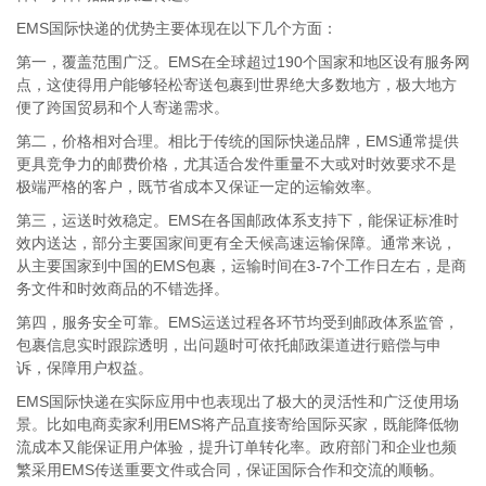
EMS国际快递的优势主要体现在以下几个方面：
第一，覆盖范围广泛。EMS在全球超过190个国家和地区设有服务网
点，这使得用户能够轻松寄送包裹到世界绝大多数地方，极大地方
便了跨国贸易和个人寄递需求。
第二，价格相对合理。相比于传统的国际快递品牌，EMS通常提供
更具竞争力的邮费价格，尤其适合发件重量不大或对时效要求不是
极端严格的客户，既节省成本又保证一定的运输效率。
第三，运送时效稳定。EMS在各国邮政体系支持下，能保证标准时
效内送达，部分主要国家间更有全天候高速运输保障。通常来说，
从主要国家到中国的EMS包裹，运输时间在3-7个工作日左右，是商
务文件和时效商品的不错选择。
第四，服务安全可靠。EMS运送过程各环节均受到邮政体系监管，
包裹信息实时跟踪透明，出问题时可依托邮政渠道进行赔偿与申
诉，保障用户权益。
EMS国际快递在实际应用中也表现出了极大的灵活性和广泛使用场
景。比如电商卖家利用EMS将产品直接寄给国际买家，既能降低物
流成本又能保证用户体验，提升订单转化率。政府部门和企业也频
繁采用EMS传送重要文件或合同，保证国际合作和交流的顺畅。