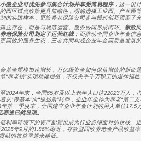
小微企业可优先参与集合计划并享受简易程序，
这一设
的园区试点政策更具前瞻性，明确选择工业园、产业园
制的实践样本，更给养老保险公司参与模式创新预留了
立存在，而是与规范运营、服务协同形成闭环。
新政
养老保险公司划定了运营红线
；而推动全国企业年金信
更高效的服务生态，三者共同构成企业年金高质量发展
基金规模加速增长，万亿级资金如何保值增值的新命题
笔“养老钱”实现稳健增值，不仅关乎千万职工的退休福
24年末，全国65岁及以上老年人口达22023万人，占
从“保基本”向“提品质”转型，企业年金作为养老“第二
5年第三季度末，全国建立企业年金计划的用人单位17.5万
亿赛道已然显现。
利率环境下的资产配置也成为行业必须面对的挑战。近年
至2025年9月的1.86%附近，存款型固收养老金产品收益率中
金贡献的收益率越来越低。