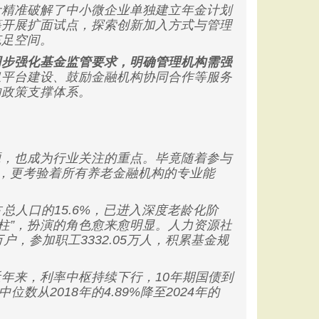
计精准破解了中小微企业单独建立年金计划
等开展扩面试点，探索创新加入方式与管理
充足空间。
同步强化基金监管要求，明确管理机构需强
息平台建设、鼓励金融机构协同合作等服务
的政策支撑体系。
，也成为行业关注的重点。毕竟随着参与
祉，更考验着所有养老金融机构的专业能
总人口的15.6%，已进入深度老龄化阶
支柱”，扮演的角色愈来愈明显。人力资源社
户，参加职工3332.05万人，积累基金规
来，利率中枢持续下行，10年期国债到
位数从2018年的4.89%降至2024年的