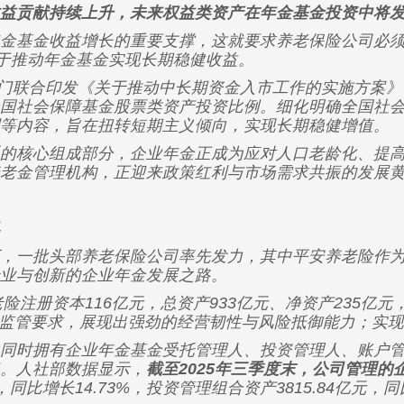
益贡献持续上升，未来权益类资产在年金基金投资中将
基金收益增长的重要支撑，这就要求养老保险公司必须
助于推动年金基金实现长期稳健收益。
门联合印发《关于推动中长期资金入市工作的实施方案》
国社会保障基金股票类资产投资比例。细化明确全国社
等内容，旨在扭转短期主义倾向，实现长期稳健增值。
核心组成部分，企业年金正成为应对人口老龄化、提高
老金管理机构，正迎来政策红利与市场需求共振的发展
一批头部养老保险公司率先发力，其中平安养老险作为
业与创新的企业年金发展之路。
注册资本116亿元，总资产933亿元、净资产235亿
指标远超监管要求，展现出强劲的经营韧性与风险抵御能力；实
时拥有企业年金基金受托管理人、投资管理人、账户管
。人社部数据显示，
截至2025年三季度末，公司管理的企
，同比增长14.73%，投资管理组合资产3815.84亿元，同比