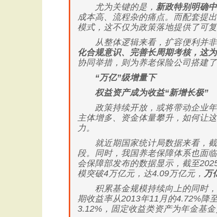
尤为关键的是，
新政特别明确中
成本高、流程杂的痛点。而配套提出
模式，这不仅为政策落地提供了可复
从整体逻辑来看，扩容便利并非孤
化合规意识、完善长周期考核，这为
协同举措，则为养老保险公司搭建了
“万亿”级增量下
权益资产成为收益“新增长极”
政策持续开放，或将带动企业年金
主体增多、资金体量攀升，如何让这
力。
就近期国家统计局数据来看，截至20
段。同时，我国养老保障体系也面临着
会保障部发布的数据显示，截至202
模突破4万亿元，达4.09万亿元，
万
积累基金规模持续向上的同时，低
期收益率从2013年11月的4.72%降
3.12%，固定收益类资产为年金基