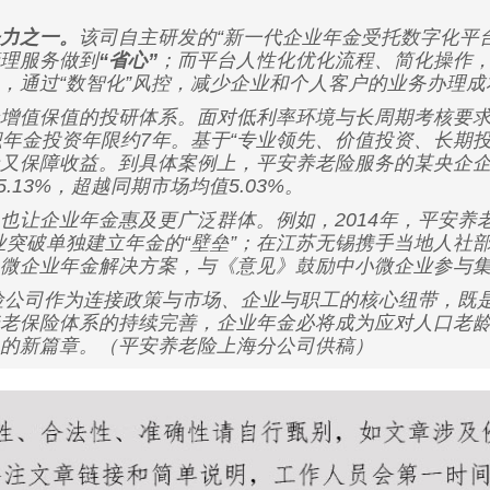
力之一。
该司自主研发的“新一代企业年金受托数字化平台
理服务做到
“省心”
；而平台人性化优化流程、简化操作
，通过“数智化”风控，减少企业和个人客户的业务办理
值保值的投研体系。面对低利率环境与长周期考核要求，
职年金投资年限约7年。基于“专业领先、价值投资、长期
又保障收益。到具体案例上，平安养老险服务的某央企企
率5.13%，超越同期市场均值5.03%。
企业年金惠及更广泛群体。例如，2014年，平安养老
业突破单独建立年金的“壁垒”；在江苏无锡携手当地人社部
微企业年金解决方案，与《意见》鼓励中小微企业参与
险公司作为连接政策与市场、企业与职工的核心纽带，既
老保险体系的持续完善，企业年金必将成为应对人口老
的新篇章。（平安养老险上海分公司供稿）