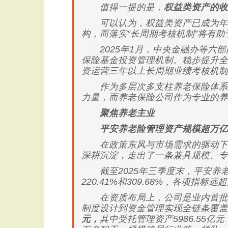
值得一提的是，
权益类资产的收
可以认为，权益类资产已成为年金
构，而落实“长周期考核机制”将有
2025年1月，中央金融办等六部
保险基金投资管理机制。稳步提升全
资运营三年以上长周期业绩考核机制
作为多层次多支柱养老保险体系的
力量，而养老保险公司作为专业的养
聚焦养老主业
平安养老险管理资产规模超万亿
在政策东风与市场需求的驱动下，
深耕沉淀，走出了一条兼具规模、专
截至2025年三季度末，平安养老险
220.41%和309.68%，各项
在资质布局上，公司是业内首批同
制度设计到资金管理实现全链条覆盖
元，
其中受托管理资产5986.55亿元