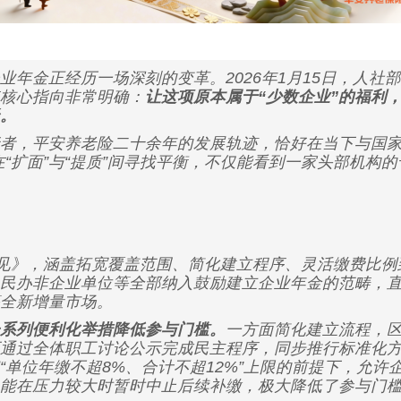
金正经历一场深刻的变革。2026年1月15日，人社
核心指向非常明确：
让这项原本属于“少数企业”的福利
。
，平安养老险二十余年的发展轨迹，恰好在当下与国家
在“扩面”与“提质”间寻找平衡，不仅能看到一家头部机构
见》，涵盖拓宽覆盖范围、简化建立程序、灵活缴费比例
民办非企业单位等全部纳入鼓励建立企业年金的范畴，
全新增量市场。
系列便利化举措降低参与门槛。
一方面简化建立流程，
通过全体职工讨论公示完成民主程序，同步推行标准化
“单位年缴不超8%、合计不超12%”上限的前提下，允
能在压力较大时暂时中止后续补缴，极大降低了参与门