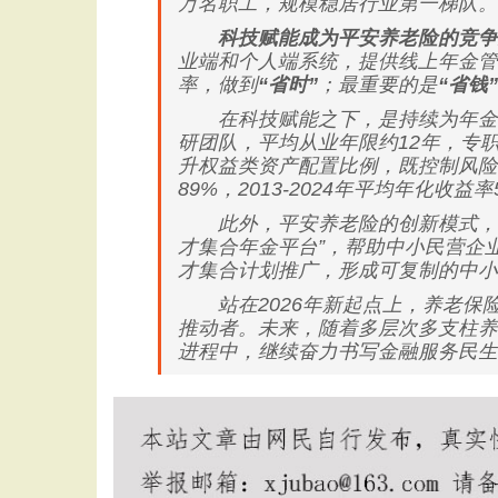
万名职工，规模稳居行业第一梯队。
科技赋能成为平安养老险的竞争
业端和个人端系统，提供线上年金管
率，做到
“省时”
；最重要的是
“省钱”
在科技赋能之下，是持续为年金增
研团队，平均从业年限约12年，专
升权益类资产配置比例，既控制风险
89%，2013-2024年平均年化收益
此外，平安养老险的创新模式，也让
才集合年金平台”，帮助中小民营企
才集合计划推广，形成可复制的中小
站在2026年新起点上，养老保
推动者。未来，随着多层次多支柱养
进程中，继续奋力书写金融服务民生